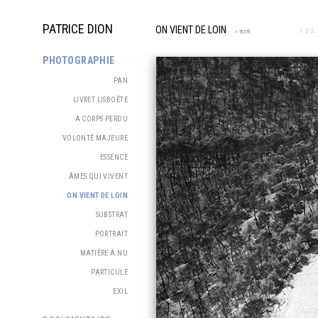
PATRICE DION
ON VIENT DE LOIN
1
2
3
> TEXTE
PHOTOGRAPHIE
PAN
LIVRET LISBOÈTE
A CORPS PERDU
VOLONTÉ MAJEURE
ESSENCE
ÂMES QUI VIVENT
ON VIENT DE LOIN
SUBSTRAT
PORTRAIT
MATIÈRE À NU
PARTICULE
EXIL