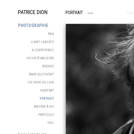
PATRICE DION
PORTRAIT
1
2
3
> TEXTE
PHOTOGRAPHIE
PAN
LIVRET LISBOÈTE
A CORPS PERDU
VOLONTÉ MAJEURE
ESSENCE
ÂMES QUI VIVENT
ON VIENT DE LOIN
SUBSTRAT
PORTRAIT
MATIÈRE À NU
PARTICULE
EXIL