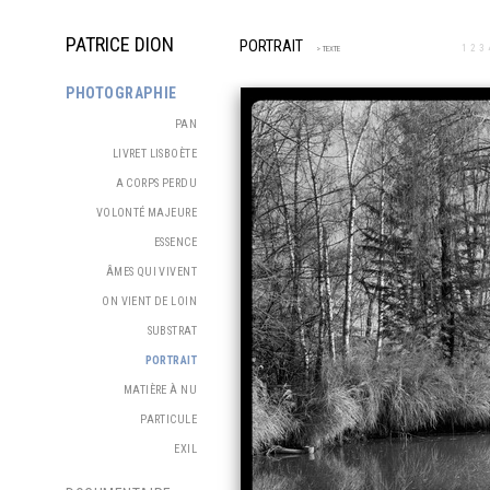
PATRICE DION
PORTRAIT
1
2
3
> TEXTE
PHOTOGRAPHIE
PAN
LIVRET LISBOÈTE
A CORPS PERDU
VOLONTÉ MAJEURE
ESSENCE
ÂMES QUI VIVENT
ON VIENT DE LOIN
SUBSTRAT
PORTRAIT
MATIÈRE À NU
PARTICULE
EXIL