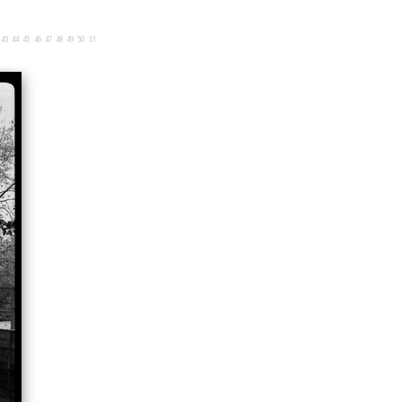
43
44
45
46
47
48
49
50
51