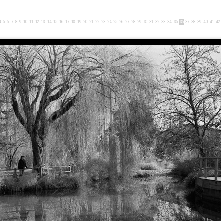
4
5
6
7
8
9
10
11
12
13
14
15
16
17
18
19
20
21
22
23
24
25
26
27
28
29
30
31
32
33
34
35
36
37
38
39
40
41
42