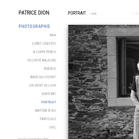
PATRICE DION
PORTRAIT
1
2
3
> TEXTE
PHOTOGRAPHIE
PAN
LIVRET LISBOÈTE
A CORPS PERDU
VOLONTÉ MAJEURE
ESSENCE
ÂMES QUI VIVENT
ON VIENT DE LOIN
SUBSTRAT
PORTRAIT
MATIÈRE À NU
PARTICULE
EXIL