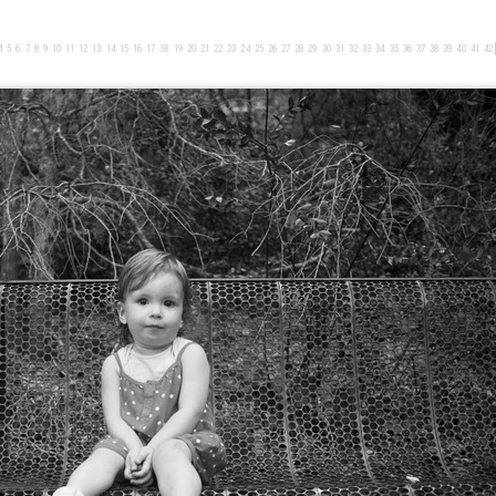
4
5
6
7
8
9
10
11
12
13
14
15
16
17
18
19
20
21
22
23
24
25
26
27
28
29
30
31
32
33
34
35
36
37
38
39
40
41
42