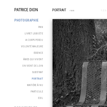
PATRICE DION
PORTRAIT
1
2
3
> TEXTE
PHOTOGRAPHIE
PAN
LIVRET LISBOÈTE
A CORPS PERDU
VOLONTÉ MAJEURE
ESSENCE
ÂMES QUI VIVENT
ON VIENT DE LOIN
SUBSTRAT
PORTRAIT
MATIÈRE À NU
PARTICULE
EXIL