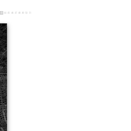
43
44
45
46
47
48
49
50
51